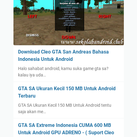
Download Cleo GTA San Andreas Bahasa
Indonesia Untuk Android
Halo sahabat android, kamu suka game gta sa?
kalau iya uda…
GTA SA Ukuran Kecil 150 MB Untuk Android
Terbaru
GTA SA Ukuran Kecil 150 MB Untuk Android tentu
saja akan me…
GTA SA Extreme Indonesia CUMA 600 MB
Untuk Android GPU ADRENO - ( Suport Cleo