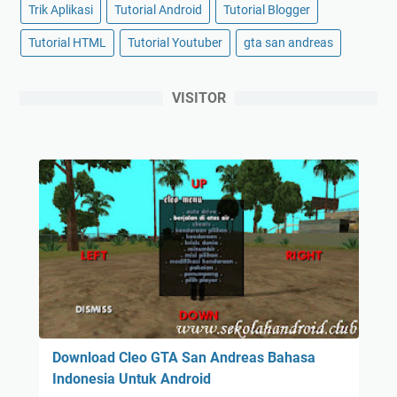
Trik Aplikasi
Tutorial Android
Tutorial Blogger
Tutorial HTML
Tutorial Youtuber
gta san andreas
VISITOR
Download Cleo GTA San Andreas Bahasa
Indonesia Untuk Android