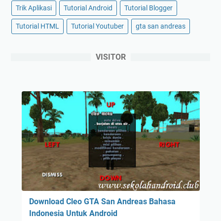
Trik Aplikasi
Tutorial Android
Tutorial Blogger
Tutorial HTML
Tutorial Youtuber
gta san andreas
VISITOR
Download Cleo GTA San Andreas Bahasa
Indonesia Untuk Android