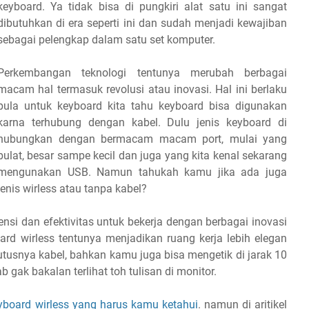
keyboard. Ya tidak bisa di pungkiri alat satu ini sangat
dibutuhkan di era seperti ini dan sudah menjadi kewajiban
sebagai pelengkap dalam satu set komputer.
Perkembangan teknologi tentunya merubah berbagai
macam hal termasuk revolusi atau inovasi. Hal ini berlaku
pula untuk keyboard kita tahu keyboard bisa digunakan
karna terhubung dengan kabel. Dulu jenis keyboard di
hubungkan dengan bermacam macam port, mulai yang
bulat, besar sampe kecil dan juga yang kita kenal sekarang
mengunakan USB. Namun tahukah kamu jika ada juga
jenis wirless atau tanpa kabel?
si dan efektivitas untuk bekerja dengan berbagai inovasi
d wirless tentunya menjadikan ruang kerja lebih elegan
putusnya kabel, bahkan kamu juga bisa mengetik di jarak 10
gak bakalan terlihat toh tulisan di monitor.
eyboard wirless yang harus kamu ketahui
. namun di aritikel