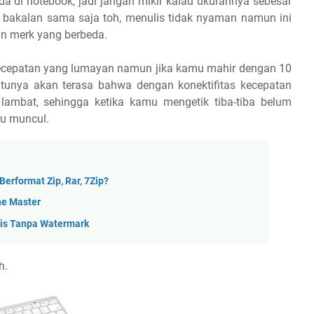
da di notebook, jadi jangan mikir kalau ukurannya sebesar
ya bakalan sama saja toh, menulis tidak nyaman namun ini
gan merk yang berbeda.
ki kecepatan yang lumayan namun jika kamu mahir dengan 10
ntunya akan terasa bahwa dengan konektifitas kecepatan
 lambat, sehingga ketika kamu mengetik tiba-tiba belum
ru muncul.
Berformat Zip, Rar, 7Zip?
ne Master
tis Tanpa Watermark
h.