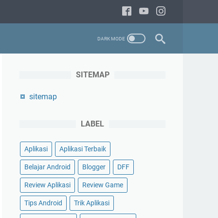
SITEMAP
sitemap
LABEL
Aplikasi
Aplikasi Terbaik
Belajar Android
Blogger
DFF
Review Aplikasi
Review Game
Tips Android
Trik Aplikasi