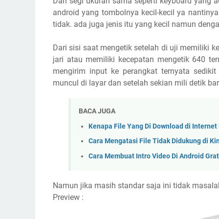
Dari segi ukuran sama seperti keyboard yang a
android yang tombolnya kecil-kecil ya nantin
tidak. ada juga jenis itu yang kecil namun den
Dari sisi saat mengetik setelah di uji memili
jari atau memiliki kecepatan mengetik 640 te
mengirim input ke perangkat ternyata sedikit
muncul di layar dan setelah sekian mili detik ba
BACA JUGA
Kenapa File Yang Di Download di Internet 
Cara Mengatasi File Tidak Didukung di Ki
Cara Membuat Intro Video Di Android Gra
Namun jika masih standar saja ini tidak masala
Preview :