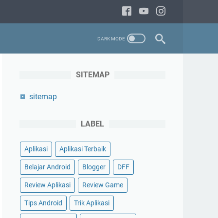
SITEMAP
sitemap
LABEL
Aplikasi
Aplikasi Terbaik
Belajar Android
Blogger
DFF
Review Aplikasi
Review Game
Tips Android
Trik Aplikasi