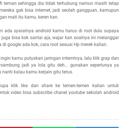
ifi teman sehingga dia tidak terhubung namun masih tetap
reka gak bisa internet, jadi seolah gangguan, kamupun
an mati itu kamu, keren kan.
amun ada syaratnya android kamu harus di root dulu supaya
ot juga bisa kok santai aja, wajar kan soalnya ini melanggar
a di google ada kok, cara root sesuai Hp merek kalian.
ngin kamu putuskan jaringan interntnya, lalu klik grap dan
ersambung jadi ya lola gitu deh... gunakan seperlunya ya
nanti kalau kamu kerjain gitu terus.
lupa klik like dan share ke temen-temen kalian untuk
entuk video bisa subscribe chanel youtube sekolah android